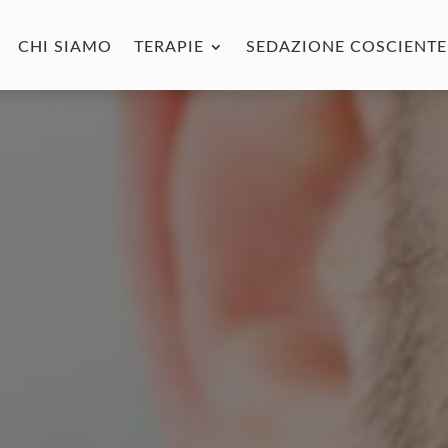
CHI SIAMO
TERAPIE
SEDAZIONE COSCIENTE